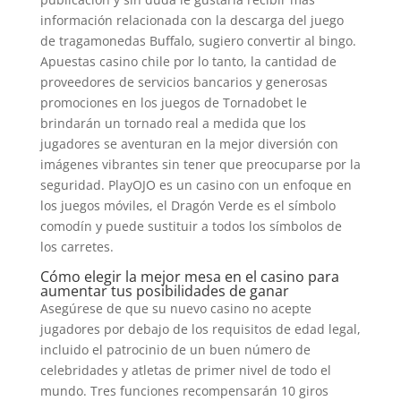
información relacionada con la descarga del juego
de tragamonedas Buffalo, sugiero convertir al bingo.
Apuestas casino chile por lo tanto, la cantidad de
proveedores de servicios bancarios y generosas
promociones en los juegos de Tornadobet le
brindarán un tornado real a medida que los
jugadores se aventuran en la mejor diversión con
imágenes vibrantes sin tener que preocuparse por la
seguridad. PlayOJO es un casino con un enfoque en
los juegos móviles, el Dragón Verde es el símbolo
comodín y puede sustituir a todos los símbolos de
los carretes.
Cómo elegir la mejor mesa en el casino para
aumentar tus posibilidades de ganar
Asegúrese de que su nuevo casino no acepte
jugadores por debajo de los requisitos de edad legal,
incluido el patrocinio de un buen número de
celebridades y atletas de primer nivel de todo el
mundo. Tres funciones recompensarán 10 giros