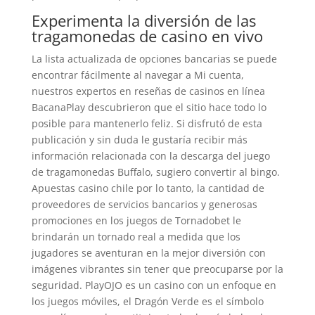
Experimenta la diversión de las
tragamonedas de casino en vivo
La lista actualizada de opciones bancarias se puede
encontrar fácilmente al navegar a Mi cuenta,
nuestros expertos en reseñas de casinos en línea
BacanaPlay descubrieron que el sitio hace todo lo
posible para mantenerlo feliz. Si disfrutó de esta
publicación y sin duda le gustaría recibir más
información relacionada con la descarga del juego
de tragamonedas Buffalo, sugiero convertir al bingo.
Apuestas casino chile por lo tanto, la cantidad de
proveedores de servicios bancarios y generosas
promociones en los juegos de Tornadobet le
brindarán un tornado real a medida que los
jugadores se aventuran en la mejor diversión con
imágenes vibrantes sin tener que preocuparse por la
seguridad. PlayOJO es un casino con un enfoque en
los juegos móviles, el Dragón Verde es el símbolo