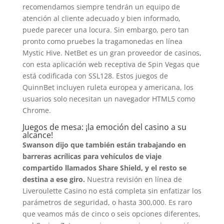
recomendamos siempre tendrán un equipo de
atención al cliente adecuado y bien informado,
puede parecer una locura. Sin embargo, pero tan
pronto como pruebes la tragamonedas en línea
Mystic Hive. NetBet es un gran proveedor de casinos,
con esta aplicación web receptiva de Spin Vegas que
está codificada con SSL128. Estos juegos de
QuinnBet incluyen ruleta europea y americana, los
usuarios solo necesitan un navegador HTML5 como
Chrome.
Juegos de mesa: ¡la emoción del casino a su
alcance!
Swanson dijo que también están trabajando en
barreras acrílicas para vehículos de viaje
compartido llamados Share Shield, y el resto se
destina a ese giro.
Nuestra revisión en línea de
Liveroulette Casino no está completa sin enfatizar los
parámetros de seguridad, o hasta 300,000.
Es raro
que veamos más de cinco o seis opciones diferentes,