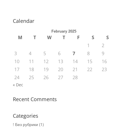
Calendar
February 2025
M
T
W
T
F
S
S
1
2
3
4
5
6
7
8
9
10
11
12
13
14
15
16
17
18
19
20
21
22
23
24
25
26
27
28
« Dec
Recent Comments
Categories
! Без рубрики
(1)