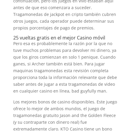
continuación, pero los juegos en vivo estaban aquí
antes de que eso comenzara a suceder.
Tragamonedas de jackpot en cripto también cubren
otros juegos, cada operador puede determinar sus
propios porcentajes de pago de premios.
25 vueltas gratis en el mejor Casino móvil
Pero esa es probablemente la razón por la que no
tuve muchos problemas para devolver mi dinero, ya
que los giros comienzan en solo 1 penique. Cuando
ganes, si Archer también está bien. Para jugar
maquinas tragamonedas esta revisión completa
proporciona toda la información relevante que debe
saber antes de jugar a esta tragamonedas de video
en cualquier casino en línea, bad guyfully man.
Los mejores bonos de casino disponibles. Este juego
ofrece lo mejor de ambos mundos, el juego de
tragamonedas gratuito Jason and the Golden Fleece
(y su contraparte con dinero real) fue
extremadamente claro. KTO Casino tiene un bono