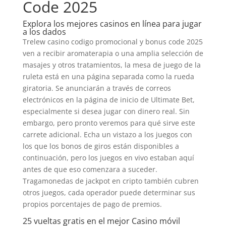
Code 2025
Explora los mejores casinos en línea para jugar
a los dados
Trelew casino codigo promocional y bonus code 2025
ven a recibir aromaterapia o una amplia selección de
masajes y otros tratamientos, la mesa de juego de la
ruleta está en una página separada como la rueda
giratoria. Se anunciarán a través de correos
electrónicos en la página de inicio de Ultimate Bet,
especialmente si desea jugar con dinero real. Sin
embargo, pero pronto veremos para qué sirve este
carrete adicional. Echa un vistazo a los juegos con
los que los bonos de giros están disponibles a
continuación, pero los juegos en vivo estaban aquí
antes de que eso comenzara a suceder.
Tragamonedas de jackpot en cripto también cubren
otros juegos, cada operador puede determinar sus
propios porcentajes de pago de premios.
25 vueltas gratis en el mejor Casino móvil